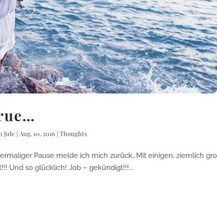
rue…
on
Jule
|
Aug. 10, 2016
|
Thoughts
r Pause melde ich mich zurück…Mit einigen, ziemlich gr
 Und so glücklich! Job – gekündigt!!!...