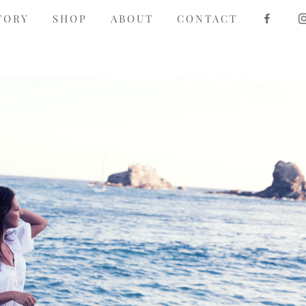
F
TORY
SHOP
ABOUT
CONTACT
A
C
E
B
O
O
K