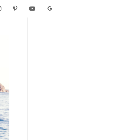
I
P
Y
G
N
I
O
O
S
N
U
O
T
T
T
G
A
E
U
L
G
R
B
E
R
E
E
A
S
M
T