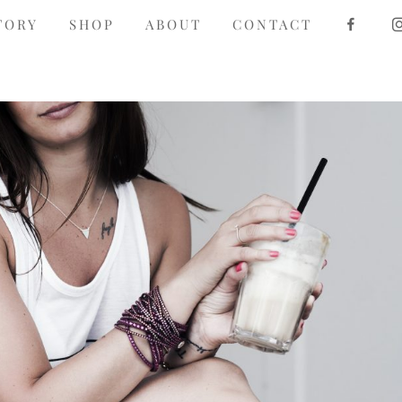
F
TORY
SHOP
ABOUT
CONTACT
A
C
E
B
O
O
K