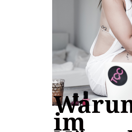
Warum
im