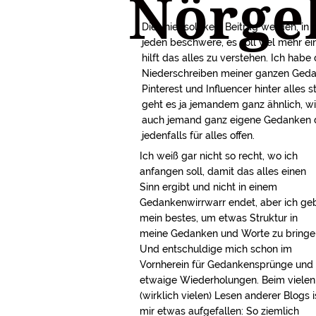
Nörge
Dies hier soll kein Beitrag werden, in
jeden beschwere, es soll viel mehr ei
hilft das alles zu verstehen. Ich habe
Niederschreiben meiner ganzen Ged
Pinterest und Influencer hinter alles s
geht es ja jemandem ganz ähnlich, wie 
auch jemand ganz eigene Gedanken da
jedenfalls für alles offen.
Ich weiß gar nicht so recht, wo ich
anfangen soll, damit das alles einen
Sinn ergibt und nicht in einem
Gedankenwirrwarr endet, aber ich ge
mein bestes, um etwas Struktur in
meine Gedanken und Worte zu bringe
Und entschuldige mich schon im
Vornherein für Gedankensprünge und
etwaige Wiederholungen. Beim vielen
(wirklich vielen) Lesen anderer Blogs i
mir etwas aufgefallen: So ziemlich