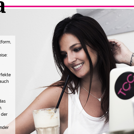
a
tform,
ise:
rfekte
 auch
t
das
n.
 der
ender