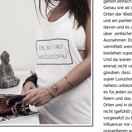
gehört einfach
Genau wie all 
Orten der Welt.
und ein perfek
davon und es i
über „einfache
Ausnahmen. Es 
vermittelt wer
bestehen super
Und da wären 
einmal nicht v
glauben, dass 
super Luxusho
nahezu unbeza
es für jeden s
feiern und das
Orten und in d
nicht (gefühlt
vorgesetzt zu 
Influencer mir 
präsentieren w