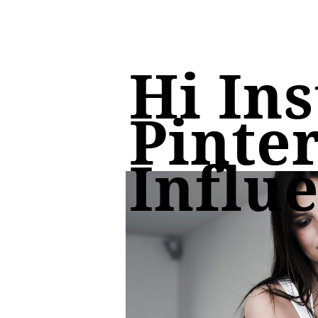
Hi In
Pinte
Influ