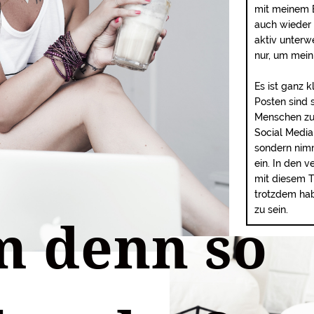
mit meinem B
auch wieder 
aktiv unterw
nur, um mein
Es ist ganz k
Posten sind 
Menschen zu 
Social Media 
sondern nimm
ein. In den 
mit diesem T
trotzdem hab
zu sein.
 denn so