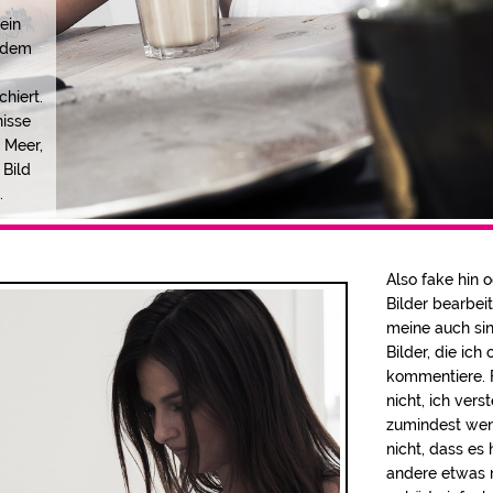
ein
e dem
hiert.
nisse
 Meer,
 Bild
.
Also fake hin 
Bilder bearbeit
meine auch sin
Bilder, die ich
kommentiere. 
nicht, ich vers
zumindest wen
nicht, dass es 
andere etwas 