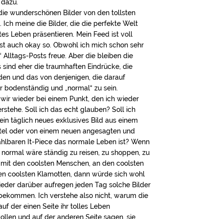
 dazu.
die wunderschönen Bilder von den tollsten
 Ich meine die Bilder, die die perfekte Welt
tes Leben präsentieren. Mein Feed ist voll
st auch okay so. Obwohl ich mich schon sehr
“ Alltags-Posts freue. Aber die bleiben die
sind eher die traumhaften Eindrücke, die
den und das von denjenigen, die darauf
 bodenständig und „normal“ zu sein.
wir wieder bei einem Punkt, den ich wieder
erstehe. Soll ich das echt glauben? Soll ich
ein täglich neues exklusives Bild aus einem
tel oder von einem neuen angesagten und
hlbaren It-Piece das normale Leben ist? Wenn
o normal wäre ständig zu reisen, zu shoppen, zu
 mit den coolsten Menschen, an den coolsten
en coolsten Klamotten, dann würde sich wohl
) jeder darüber aufregen jeden Tag solche Bilder
bekommen. Ich verstehe also nicht, warum die
auf der einen Seite ihr tolles Leben
ollen und auf der anderen Seite sagen, sie