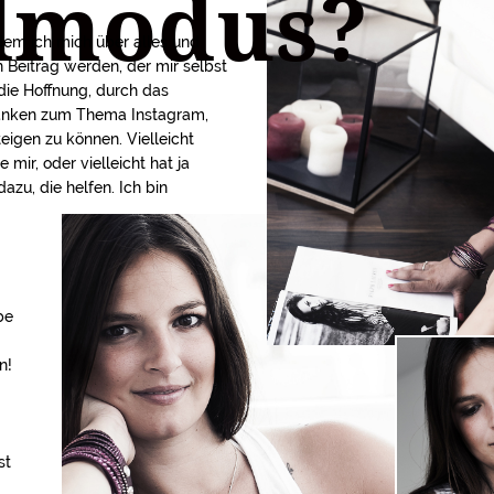
lmodus?
 dem ich mich über alles und
n Beitrag werden, der mir selbst
 die Hoffnung, durch das
anken zum Thema Instagram,
teigen zu können. Vielleicht
mir, oder vielleicht hat ja
zu, die helfen. Ich bin
be
n!
st