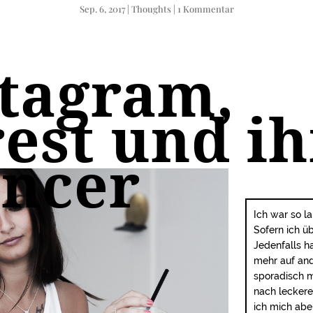
Sep. 6, 2017
|
Thoughts
|
1 Kommentar
stagram,
rest und ih
encer
Ich war so l
Sofern ich ü
Jedenfalls h
mehr auf an
sporadisch m
nach leckere
ich mich abe