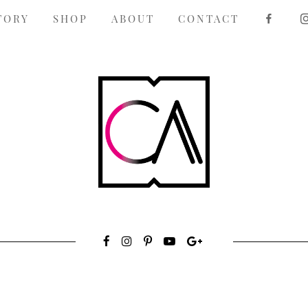
F
TORY
SHOP
ABOUT
CONTACT
A
C
E
B
O
O
K