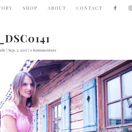
F
TORY
SHOP
ABOUT
CONTACT
A
C
E
B
O
O
_DSC0141
K
Jule
|
Sep. 2, 2017
|
0 Kommentare