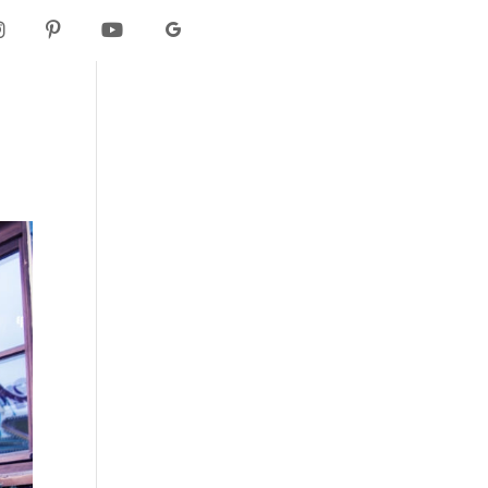
I
P
Y
G
N
I
O
O
S
N
U
O
T
T
T
G
A
E
U
L
G
R
B
E
R
E
E
A
S
M
T