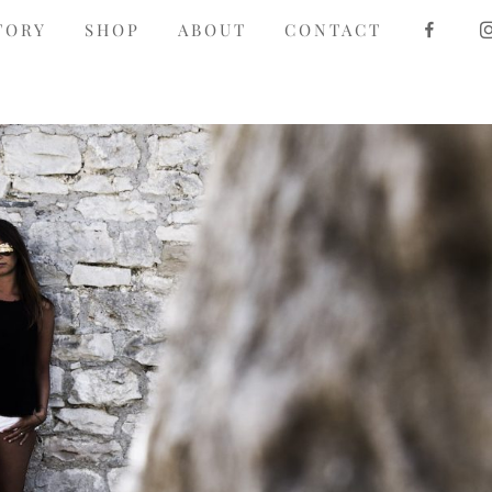
F
TORY
SHOP
ABOUT
CONTACT
A
C
E
B
O
O
K