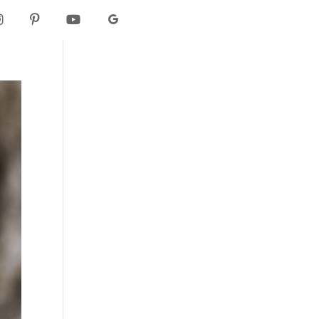
I
P
Y
G
N
I
O
O
S
N
U
O
T
T
T
G
A
E
U
L
G
R
B
E
R
E
E
A
S
M
T