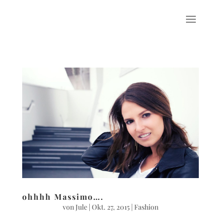
ohhhh Massimo….
von
Jule
|
Okt. 27, 2015
|
Fashion